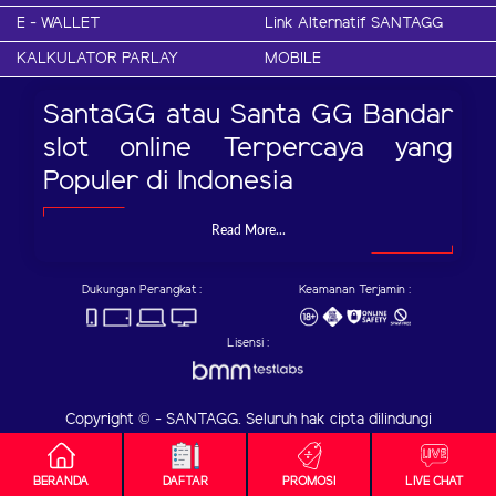
E - WALLET
Link Alternatif SANTAGG
KALKULATOR PARLAY
MOBILE
SantaGG atau Santa GG Bandar
slot online Terpercaya yang
Populer di Indonesia
Read More...
Dukungan Perangkat :
Keamanan Terjamin :
Lisensi :
Copyright © - SANTAGG. Seluruh hak cipta dilindungi
BERANDA
DAFTAR
PROMOSI
LIVE CHAT