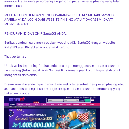
membujuk atau merayu korbannya agar login pada website phising yang telah
mereka buat.
MOHON LOGIN DENGAN MENGGUNAKAN WEBSITE RESMI DARI SantaGG
APABILA ANDA LOGIN DARI WEBSITE PHISING ATAU TIDAK RESMI DAPAT
MENYEBABKAN
PENCURIAN ID DAN CHIP SantaGG ANDA.
Berikut panduan cara membedakan website ASLI SantaGG dengan website
PHISING atau PALSU agar anda tidak tertipu.
Tips pertama :
Untuk website phising / palsu anda bisa login menggunakan id dan password
sembarang (tidak terdaftar di SantaGG) , karena tujuan kolom login ialah untuk
mengambil data anda.
Disarankan jika anda ingin memastikan website tersebut merupakan phising atau
asli, anda bisa mengisi kolom login dengan id dan password sembarang yang
bukan milik anda.